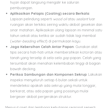
hujan dapat langsung mengalir ke saluran
pembuangan.
Aplikasikan Pelapis (Coating) secara Berkala
:
Lapisan pelindung seperti
wood oil
atau
sealant
luar
ruangan akan terkikis seiring waktu akibat gesekan dan
sinar matahari. Aplikasikan ulang lapisan ini minimal satu
tahun sekali atau ketika air sudah tidak lagi membal
(
water-beading effect
) di permukaan kayu.
Jaga Kebersihan Celah Antar Papan
: Gunakan alat
tipis secara hati-hati untuk membersihkan kotoran atau
tanah yang terselip di sela-sela
gap
papan. Celah yang
tersumbat akan menahan kelembaban tinggi di bagian
bawah decking.
Periksa Sambungan dan Komponen Sekrup
: Lakukan
inspeksi menyeluruh setiap 6 bulan sekali untuk
mendeteksi apakah ada sekrup yang mulai longgar,
berkarat, atau ada papan yang posisinya mulai
bergeser akibat pergerakan struktur.
Menurut riset dari lembaga kehutanan regional seperti