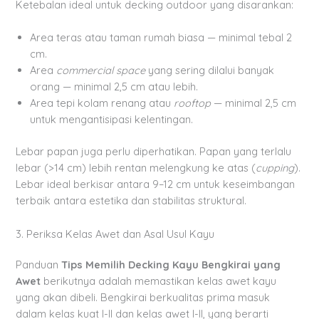
Ketebalan ideal untuk decking outdoor yang disarankan:
Area teras atau taman rumah biasa — minimal tebal 2
cm.
Area
commercial space
yang sering dilalui banyak
orang — minimal 2,5 cm atau lebih.
Area tepi kolam renang atau
rooftop
— minimal 2,5 cm
untuk mengantisipasi kelentingan.
Lebar papan juga perlu diperhatikan. Papan yang terlalu
lebar (>14 cm) lebih rentan melengkung ke atas (
cupping
).
Lebar ideal berkisar antara 9–12 cm untuk keseimbangan
terbaik antara estetika dan stabilitas struktural.
3. Periksa Kelas Awet dan Asal Usul Kayu
Panduan
Tips Memilih Decking Kayu Bengkirai yang
Awet
berikutnya adalah memastikan kelas awet kayu
yang akan dibeli. Bengkirai berkualitas prima masuk
dalam kelas kuat I-II dan kelas awet I-II, yang berarti