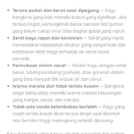
Terasa padat dan berat saat dipegang
— Kayu
bengkirai yang baik memiliki bobot yang signifikan. Jika
terasa ringan, kemungkinan besar berasal dari pohon
yang belum cukup umur atau bagian gubal yang rapuh.
Serat kayu rapat dan konsisten
— Serat yang rapat
menandakan kepadatan struktur yang sangat baik dan
ketahanan lebih tinggi terhadap air serta hama
perusak.
Permukaan minim cacat
— Hindari kayu dengan retak
besar, lubang kumbang (
pinhole
), atau goresan dalam
yang bisa menjadi titik masuk air dan jamur.
Warna merata dan tidak terlalu kusam
— Bengkirai
segar berkualitas memiliki warna cokelat kekuningan
yang hangat, serasi, dan merata.
Tidak ada tanda kelembaban berlebih
— Kayu yang
masih terlalu basah akan terasa dingin saat disentuh
dan berisiko tinggi melengkung setelah dipasang.
Kayu bengkirai yang bagus umumnya berasal dari pohon