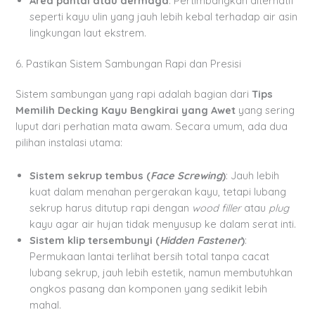
Area pantai atau dermaga
: Pertimbangkan alternatif
seperti kayu ulin yang jauh lebih kebal terhadap air asin
lingkungan laut ekstrem.
6. Pastikan Sistem Sambungan Rapi dan Presisi
Sistem sambungan yang rapi adalah bagian dari
Tips
Memilih Decking Kayu Bengkirai yang Awet
yang sering
luput dari perhatian mata awam. Secara umum, ada dua
pilihan instalasi utama:
Sistem sekrup tembus (
Face Screwing
)
: Jauh lebih
kuat dalam menahan pergerakan kayu, tetapi lubang
sekrup harus ditutup rapi dengan
wood filler
atau
plug
kayu agar air hujan tidak menyusup ke dalam serat inti.
Sistem klip tersembunyi (
Hidden Fastener
)
:
Permukaan lantai terlihat bersih total tanpa cacat
lubang sekrup, jauh lebih estetik, namun membutuhkan
ongkos pasang dan komponen yang sedikit lebih
mahal.