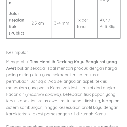
a
Jalur
Pejalan
1x per
Alur /
2,5 cm
3–4 mm
Kaki
tahun
Anti-Slip
(Public)
Kesimpulan
Mengetahui
Tips Memilih Decking Kayu Bengkirai yang
Awet
bukan sekadar soal mencari produk dengan harga
paling miring atau yang sekadar terlihat mulus di
permukaan luar saja. Ada serangkaian aspek teknis
mendalam yang wajib Kamu validasi — mulai dari angka
kadar air (
moisture content
), ketebalan fisik papan yang
ideal, kepastian kelas awet, mutu bahan finishing, kerapian
sistem sambungan, hingga kesesuaian profil kayu dengan
karakteristik lokasi pemasangan riil di rumah Kamu.
Dengan memahami dan mempraktikkan seluruh panduan