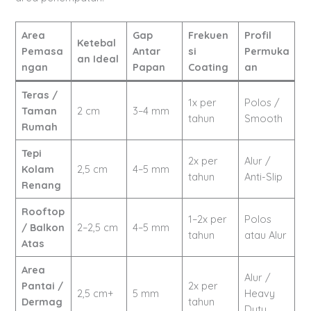
Area
Gap
Frekuen
Profil
Ketebal
Pemasa
Antar
si
Permuka
an Ideal
ngan
Papan
Coating
an
Teras /
1x per
Polos /
Taman
2 cm
3–4 mm
tahun
Smooth
Rumah
Tepi
2x per
Alur /
Kolam
2,5 cm
4–5 mm
tahun
Anti-Slip
Renang
Rooftop
1–2x per
Polos
/ Balkon
2–2,5 cm
4–5 mm
tahun
atau Alur
Atas
Area
Alur /
Pantai /
2x per
2,5 cm+
5 mm
Heavy
Dermag
tahun
Duty