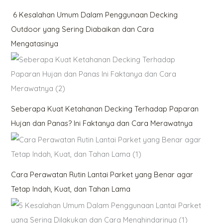
6 Kesalahan Umum Dalam Penggunaan Decking
Outdoor yang Sering Diabaikan dan Cara
Mengatasinya
Seberapa Kuat Ketahanan Decking Terhadap Paparan
Hujan dan Panas? Ini Faktanya dan Cara Merawatnya
Cara Perawatan Rutin Lantai Parket yang Benar agar
Tetap Indah, Kuat, dan Tahan Lama