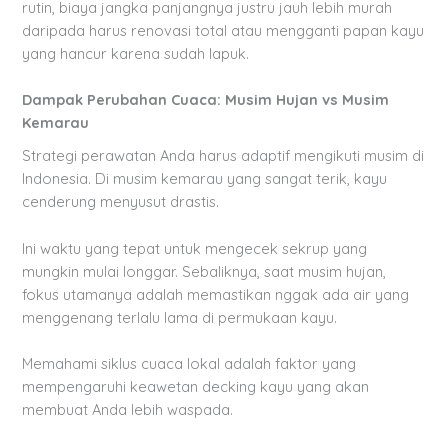
rutin, biaya jangka panjangnya justru jauh lebih murah
daripada harus renovasi total atau mengganti papan kayu
yang hancur karena sudah lapuk.
Dampak Perubahan Cuaca: Musim Hujan vs Musim
Kemarau
Strategi perawatan Anda harus adaptif mengikuti musim di
Indonesia. Di musim kemarau yang sangat terik, kayu
cenderung menyusut drastis.
Ini waktu yang tepat untuk mengecek sekrup yang
mungkin mulai longgar. Sebaliknya, saat musim hujan,
fokus utamanya adalah memastikan nggak ada air yang
menggenang terlalu lama di permukaan kayu.
Memahami siklus cuaca lokal adalah faktor yang
mempengaruhi keawetan decking kayu yang akan
membuat Anda lebih waspada.