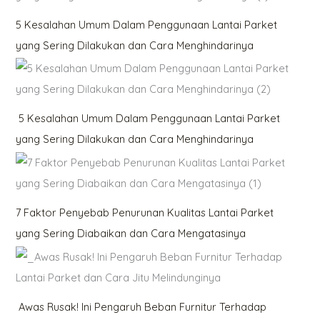
5 Kesalahan Umum Dalam Penggunaan Lantai Parket
yang Sering Dilakukan dan Cara Menghindarinya
5 Kesalahan Umum Dalam Penggunaan Lantai Parket
yang Sering Dilakukan dan Cara Menghindarinya
7 Faktor Penyebab Penurunan Kualitas Lantai Parket
yang Sering Diabaikan dan Cara Mengatasinya
Awas Rusak! Ini Pengaruh Beban Furnitur Terhadap