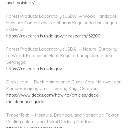
and-moisture/
Forest Products Laboratory (USDA) — Wood Handbook:
Moisture Content dan Ketahanan Kayu pada Lingkungan
Eksterior
https://research.fs.usda.gov/treesearch/62200
Forest Products Laboratory (USDA) — Natural Durability
of Wood: Ketahanan Alami Kayu terhadap Jamur dan
Serangga
https://research.fs.usda.gov
Decks.com — Deck Maintenance Guide: Cara Merawat dan
Memperpanjang Umur Decking Kayu Outdoor
https://www.decks.com/how-to/articles/deck-
maintenance-guide
TimberTech — Moisture, Drainage, and Ventilation: Faktor
Penting dalam Umur Pakai Decking Outdoor