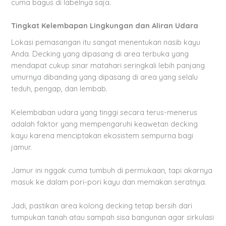
cuma bagus di labelnya saja.
Tingkat Kelembapan Lingkungan dan Aliran Udara
Lokasi pemasangan itu sangat menentukan nasib kayu
Anda. Decking yang dipasang di area terbuka yang
mendapat cukup sinar matahari seringkali lebih panjang
umurnya dibanding yang dipasang di area yang selalu
teduh, pengap, dan lembab.
Kelembaban udara yang tinggi secara terus-menerus
adalah faktor yang mempengaruhi keawetan decking
kayu karena menciptakan ekosistem sempurna bagi
jamur.
Jamur ini nggak cuma tumbuh di permukaan, tapi akarnya
masuk ke dalam pori-pori kayu dan memakan seratnya.
Jadi, pastikan area kolong decking tetap bersih dari
tumpukan tanah atau sampah sisa bangunan agar sirkulasi