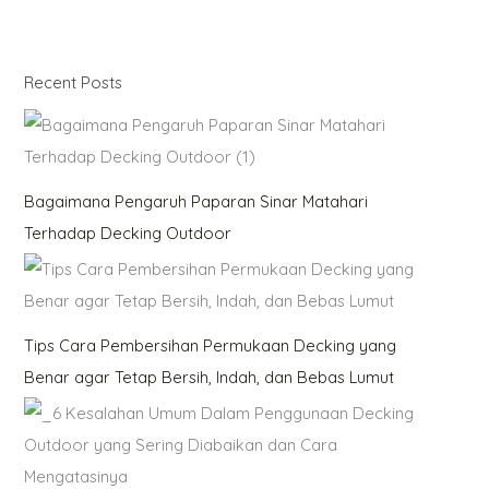
Recent Posts
Bagaimana Pengaruh Paparan Sinar Matahari
Terhadap Decking Outdoor
Tips Cara Pembersihan Permukaan Decking yang
Benar agar Tetap Bersih, Indah, dan Bebas Lumut