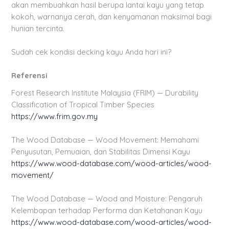
akan membuahkan hasil berupa lantai kayu yang tetap
kokoh, warnanya cerah, dan kenyamanan maksimal bagi
hunian tercinta.
Sudah cek kondisi decking kayu Anda hari ini?
Referensi
Forest Research Institute Malaysia (FRIM) — Durability
Classification of Tropical Timber Species
https://www.frim.gov.my
The Wood Database — Wood Movement: Memahami
Penyusutan, Pemuaian, dan Stabilitas Dimensi Kayu
https://www.wood-database.com/wood-articles/wood-
movement/
The Wood Database — Wood and Moisture: Pengaruh
Kelembapan terhadap Performa dan Ketahanan Kayu
https://www.wood-database.com/wood-articles/wood-